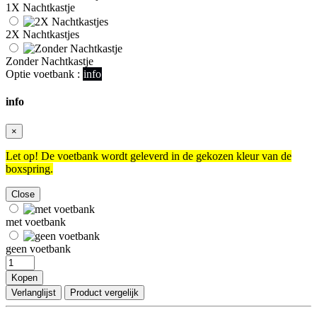
1X Nachtkastje
2X Nachtkastjes
Zonder Nachtkastje
Optie voetbank :
info
info
×
Let op! De voetbank wordt geleverd in de gekozen kleur van de
boxspring.
Close
met voetbank
geen voetbank
Kopen
Verlanglijst
Product vergelijk