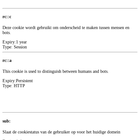
Google
rc::c
Deze cookie wordt gebruikt om onderscheid te maken tussen mensen en
bots.
Expiry:
1 year
Type:
Session
rc::a
This cookie is used to distinguish between humans and bots.
Expiry:
Persistent
Type:
HTTP
Meer informatie over deze aanbieder
1
Google
sub:
Slaat de cookiestatus van de gebruiker op voor het huidige domein