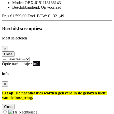
Model: OBX-6151118188143
Beschikbaarheid: Op voorraad
Prijs
€1.599,00
Excl. BTW:
€1.321,49
Beschikbare opties:
Maat selecteren
×
Close
Optie nachtkastje :
info
info
×
Let op! De nachtkastjes worden geleverd in de gekozen kleur
van de boxspring.
Close