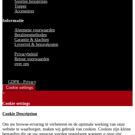
Soorten boxsprings
Topper
Accessoires
Informatie
Algemene voorwaarden
Betalingsmethoden
Garantie & klachten
Levertijd & bezorgkosten
Privacybeleid
Retour voorwaarden
over ons
Bedden Plein 40-45 B.V. © 2024. Alle rechten voorbehouden
GDPR - Privacy
Cookie settings
×
Cookie settings
Cookie Description
Om uw browse-ervaring te verbeteren en de optimale werking van onze
website te waarborgen, maken wij gebruik van cookies. Cookies zijn kleine
bestandjes die op uw apparaat worden opgeslagen wanneer u onze site