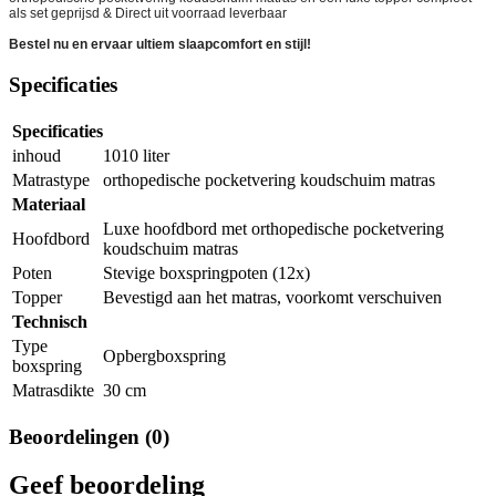
als set geprijsd & Direct uit voorraad leverbaar
Bestel nu en ervaar ultiem slaapcomfort en stijl!
Specificaties
Specificaties
inhoud
1010 liter
Matrastype
orthopedische pocketvering koudschuim matras
Materiaal
Luxe hoofdbord met orthopedische pocketvering
Hoofdbord
koudschuim matras
Poten
Stevige boxspringpoten (12x)
Topper
Bevestigd aan het matras, voorkomt verschuiven
Technisch
Type
Opbergboxspring
boxspring
Matrasdikte
30 cm
Beoordelingen (0)
Geef beoordeling