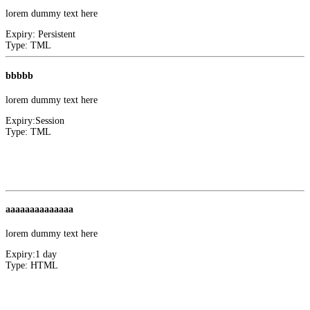
lorem dummy text here
Expiry:
Persistent
Type:
TML
bbbbb
lorem dummy text here
Expiry:
Session
Type:
TML
Convert Insight
1
Facebook
aaaaaaaaaaaaaa
lorem dummy text here
Expiry:
1 day
Type:
HTML
Marketing
0