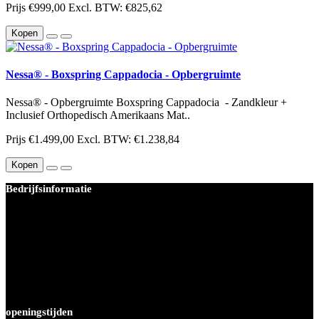
Prijs
€999,00
Excl. BTW: €825,62
Kopen
Nessa® - Boxspring Cappadocia - Opbergruimte
Nessa® - Opbergruimte Boxspring Cappadocia - Zandkleur +
Inclusief Orthopedisch Amerikaans Mat..
Prijs
€1.499,00
Excl. BTW: €1.238,84
Kopen
Bedrijfsinformatie
BEDDEN PLEIN 40-45 B.V.
Joop van weezelhof 34
1063MK Amsterdam
KvK-nummer: 67412483
Btw-nummer: NL856975679B01
Tel : 020 - 4470680
info@beddenplein4045.nl
openingstijden