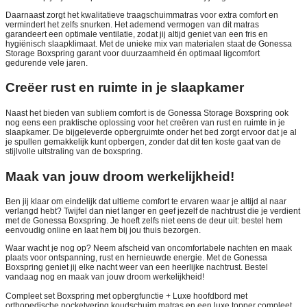
Daarnaast zorgt het kwalitatieve traagschuimmatras voor extra comfort en
vermindert het zelfs snurken. Het ademend vermogen van dit matras
garandeert een optimale ventilatie, zodat jij altijd geniet van een fris en
hygiënisch slaapklimaat. Met de unieke mix van materialen staat de Gonessa
Storage Boxspring garant voor duurzaamheid én optimaal ligcomfort
gedurende vele jaren.
Creëer rust en ruimte in je slaapkamer
Naast het bieden van subliem comfort is de Gonessa Storage Boxspring ook
nog eens een praktische oplossing voor het creëren van rust en ruimte in je
slaapkamer. De bijgeleverde opbergruimte onder het bed zorgt ervoor dat je al
je spullen gemakkelijk kunt opbergen, zonder dat dit ten koste gaat van de
stijlvolle uitstraling van de boxspring.
Maak van jouw droom werkelijkheid!
Ben jij klaar om eindelijk dat ultieme comfort te ervaren waar je altijd al naar
verlangd hebt? Twijfel dan niet langer en geef jezelf de nachtrust die je verdient
met de Gonessa Boxspring. Je hoeft zelfs niet eens de deur uit: bestel hem
eenvoudig online en laat hem bij jou thuis bezorgen.
Waar wacht je nog op? Neem afscheid van oncomfortabele nachten en maak
plaats voor ontspanning, rust en hernieuwde energie. Met de Gonessa
Boxspring geniet jij elke nacht weer van een heerlijke nachtrust. Bestel
vandaag nog en maak van jouw droom werkelijkheid!
Compleet set Boxspring met opbergfunctie + Luxe hoofdbord met
orthopedische pocketvering koudschuim matras en een luxe topper compleet