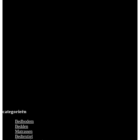
Maandag
12.00 tot 18.00 uur
Dinsdag
09.30 tot 18.00 uur
Woensdag
09.30 tot 18.00 uur
Donderdag
09.30 tot 19.30 uur
Vrijdag
09.30 tot 18.00 uur
Zaterdag
09.00 tot 17.00 uur
Zondag
12.00 tot 17.00 uur
categorieën
Bedbodem
Bedden
Matrassen
Bedtextiel