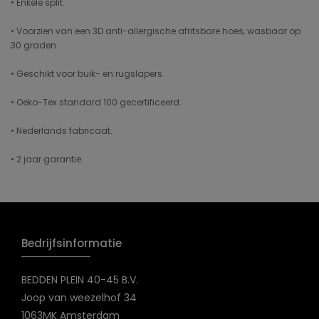
• Enkele split.
• Voorzien van een 3D anti-allergische afritsbare hoes, wasbaar op
30 graden.
• Geschikt voor buik- en rugslapers.
• Oeko-Tex standard 100 gecertificeerd.
• Nederlands fabricaat.
• 2 jaar garantie.
Bedrijfsinformatie
BEDDEN PLEIN 40-45 B.V.
Joop van weezelhof 34
1063MK Amsterdam