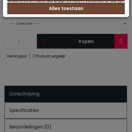
andere informatie die u aan ze heeft verstrekt of die ze
Alles toestaan
hebben verzameld op basis van uw gebruik van hun
maat topper :
info
services.
Kopen
Verlanglijst
Product vergelijk
Omschrijving
Specificaties
Beoordelingen (0)