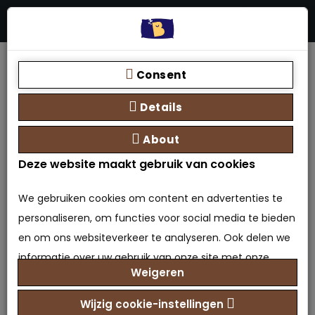
Menu
Stores
Zoeken
0 product(en) - €0,00
Home
Merk
Bedden Plein 40-45 B.V.
Splittopper SG45 HARD
Consent
Details
About
Deze website maakt gebruik van cookies
Splittopper SG45 HARD
We gebruiken cookies om content en advertenties te
personaliseren, om functies voor social media te bieden
0 beoordeling(en)
/
Geef beoordeling
en om ons websiteverkeer te analyseren. Ook delen we
Merk:
Bedden Plein 40-45 B.V.
informatie over uw gebruik van onze site met onze
Model: TPR-9502811673745
Weigeren
Beschikbaarheid: Op voorraad
partners voor social media, adverteren en analyse. Deze
partners kunnen deze gegevens combineren met
€259,00
Prijs
Wijzig cookie-instellingen